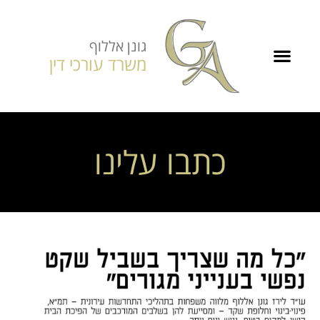
גונן אללוף
משרד עורכי דין
כתבו עלינו