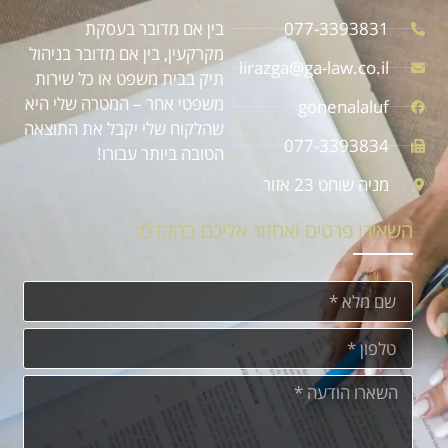
077-3393831
בין אם מדובר בעסקת
מקרקעין, בין אם מדובר בניהול
lirazga@ga-law.co.il
תיק בבית משפט או כל שירות
משפטי אחר – המטרה שלי היא
gonenalaluf
שהלקוח שלי יקבל את התוצאה
077-3393834
הטובה ביותר עבורו!
מניה שוחט 23 אזור
השאירו פרטים ואחזור אליכם בהקדם: