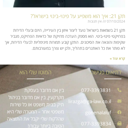
תקן 21: איך הוא משפיע על פינוי-בינוי בישראל?
07/10/2024
אין תגובות
תקן 21 בשמאות בישראל נועד ליצור איזון בין העירייה, היזם ובעלי הדירות
בפרויקטי פינוי-בינוי. הוא מספק הערכה מדויקת של כדאיות הפרויקט, מגביר
שקיפות והונאה את הסיכונים. התקן קובע תמורות מינימליות לבעלי הדירות, אך
לא פותר את כל האתגרים בתהליך, ולכן יש צורך במעורבותם.
קרא עוד »
לתיאום פגישה
המוטו שלי הוא
077-3393831
בין אם מדובר בעסקת
מקרקעין, בין אם מדובר בניהול
lirazga@ga-law.co.il
תיק בבית משפט או כל שירות
משפטי אחר – המטרה שלי היא
gonenalaluf
שהלקוח שלי יקבל את התוצאה
077-3393834
הטובה ביותר עבורו!