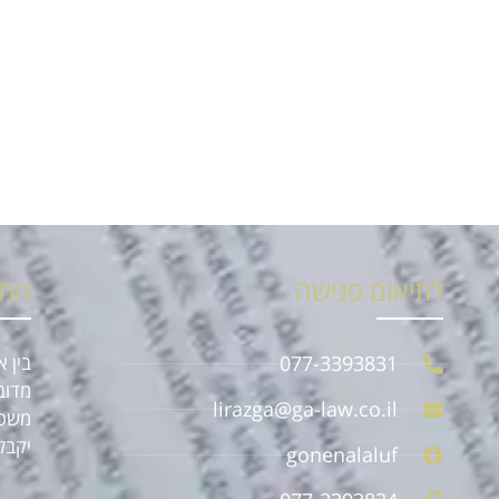
לתיאום פגישה
המו
077-3393831
בין 
מדוב
lirazga@ga-law.co.il
משפט
יקבל
gonenalaluf