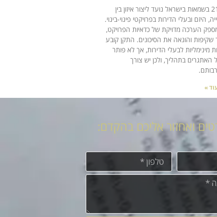
תקן 21 בשמאות בישראל נועד ליצור איזון בין
ה, היזם ובעלי הדירות בפרויקטי פינוי-בינוי.
ספק הערכה מדויקת של כדאיות הפרויקט,
 שקיפות והונאה את הסיכונים. התקן קובע
ת מינימליות לבעלי הדירות, אך לא פותר
 האתגרים בתהליך, ולכן יש צורך
בותם.
וד »
טים ואחזור אליכם בהקדם: