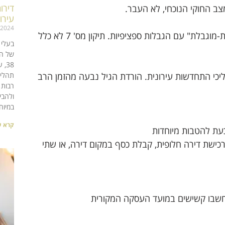
דירו
ב החוקי הנוכחי, לא העבר.
עירו
/2024
תיקון מס' 6 (שיצר את ההסדר לקשישים) קבע תחולה "אקטיבית-מוגבלת" עם הגבלות ספציפיות. תיקון מס' 7 לא כלל
בעלי 
של הת
38,
י התחדשות עירונית. הורדת הגיל נבעה מהזמן הרב
תהליך
רבות 
ולהבי
במיוח
קרא ע
רכישת דירה חלופית, קבלת כסף במקום דירה, או שתי
 נחשבו קשישים במועד העסקה המקורית