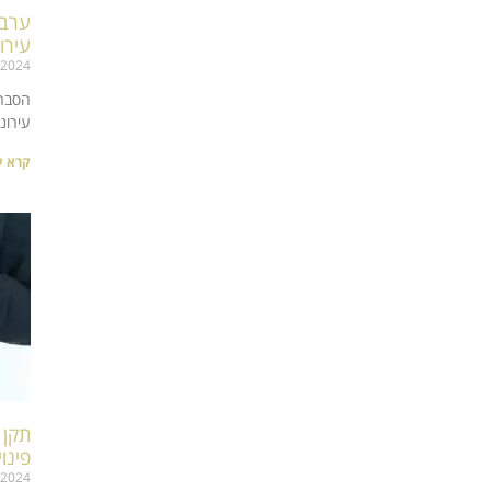
ערבו
עירו
/2024
הסבר 
עירונ
קרא ע
פינו
/2024