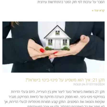
הסבר על ערבות לפי חוק המכר בהתחדשות עירונית
קרא עוד »
תקן 21: איך הוא משפיע על פינוי-בינוי בישראל?
07/10/2024
אין תגובות
תקן 21 בשמאות בישראל נועד ליצור איזון בין העירייה, היזם ובעלי הדירות
בפרויקטי פינוי-בינוי. הוא מספק הערכה מדויקת של כדאיות הפרויקט, מגביר
שקיפות והונאה את הסיכונים. התקן קובע תמורות מינימליות לבעלי הדירות, אך
לא פותר את כל האתגרים בתהליך, ולכן יש צורך במעורבותם.