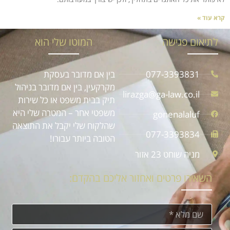
קרא עוד »
לתיאום פגישה
המוטו שלי הוא
077-3393831
בין אם מדובר בעסקת
מקרקעין, בין אם מדובר בניהול
lirazga@ga-law.co.il
תיק בבית משפט או כל שירות
משפטי אחר – המטרה שלי היא
gonenalaluf
שהלקוח שלי יקבל את התוצאה
077-3393834
הטובה ביותר עבורו!
מניה שוחט 23 אזור
השאירו פרטים ואחזור אליכם בהקדם: